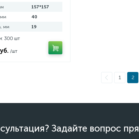
мм
157*157
 мм
40
, мм
19
и: 300 шт
уб.
/шт
1
2
сультация? Задайте вопрос пря