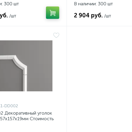
и: 300 шт
В наличии: 300 шт
уб.
2 904 руб.
/шт
/шт
C1-DD002
2 Декоративный уголок
157х157х19мм Стоимость
вку 4 шт