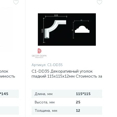
Артикул:
C1-DD35
олок
C1-DD35 Декоративный уголок
оимость
гладкий 115х115х12мм Стоимость за
упаковку 4 шт
*145
Длина, мм
115*115
Высота, мм
25
Толщина, мм
12